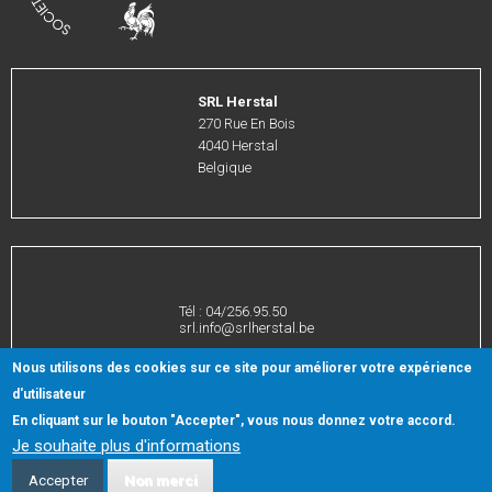
SRL Herstal
Address
270 Rue En Bois
4040
Herstal
Belgique
Tél : 04/256.95.50
Téléphone
srl.info@srlherstal.be
Email
Nous utilisons des cookies sur ce site pour améliorer votre expérience
d'utilisateur
En cliquant sur le bouton "Accepter", vous nous donnez votre accord.
Menu
Termes et conditions
Vie privée
Sitemap
Je souhaite plus d'informations
Pied
Accepter
Non merci
© 2026 Société Régionale du Logement de Herstal All rights reserved.