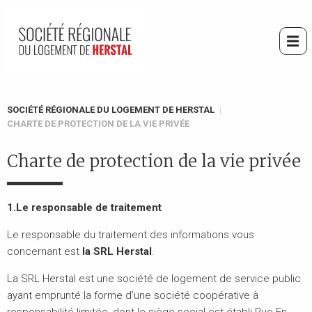
Aller
au
contenu
Me
principal
You
SOCIÉTÉ RÉGIONALE DU LOGEMENT DE HERSTAL
CHARTE DE PROTECTION DE LA VIE PRIVÉE
are
here
Charte de protection de la vie privée
1.Le responsable de traitement
Le responsable du traitement des informations vous
concernant est
la SRL Herstal
.
La SRL Herstal est une société de logement de service public
ayant emprunté la forme d’une société coopérative à
responsabilité limitée, dont le siège social est établi Rue En